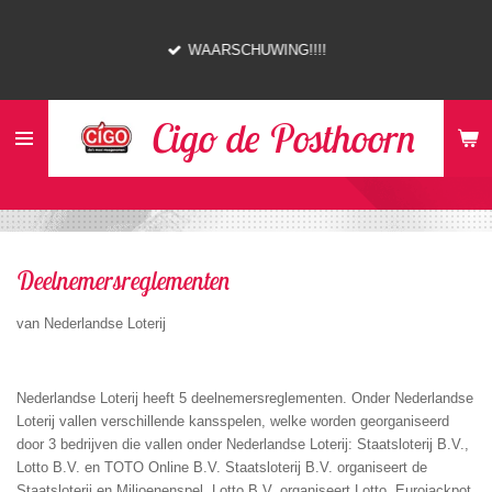
Ga
direct
WAARSCHUWING!!!!
naar
de
hoofdinhoud
Cigo de Posthoorn
Deelnemersreglementen
van Nederlandse Loterij
Nederlandse Loterij heeft 5 deelnemersreglementen. Onder Nederlandse
Loterij vallen verschillende kansspelen, welke worden georganiseerd
door 3 bedrijven die vallen onder Nederlandse Loterij: Staatsloterij B.V.,
Lotto B.V. en TOTO Online B.V. Staatsloterij B.V. organiseert de
Staatsloterij en Miljoenenspel. Lotto B.V. organiseert Lotto, Eurojackpot,