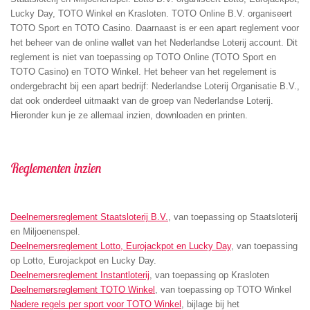
Lucky Day, TOTO Winkel en Krasloten. TOTO Online B.V. organiseert
TOTO Sport en TOTO Casino. Daarnaast is er een apart reglement voor
het beheer van de online wallet van het Nederlandse Loterij account. Dit
reglement is niet van toepassing op TOTO Online (TOTO Sport en
TOTO Casino) en TOTO Winkel. Het beheer van het regelement is
ondergebracht bij een apart bedrijf: Nederlandse Loterij Organisatie B.V.,
dat ook onderdeel uitmaakt van de groep van Nederlandse Loterij.
Hieronder kun je ze allemaal inzien, downloaden en printen.
Reglementen inzien
Deelnemersreglement Staatsloterij B.V.
, van toepassing op Staatsloterij
en Miljoenenspel.
Deelnemersreglement Lotto, Eurojackpot en Lucky Day
, van toepassing
op Lotto, Eurojackpot en Lucky Day.
Deelnemersreglement Instantloterij
, van toepassing op Krasloten
Deelnemersreglement TOTO Winkel
, van toepassing op TOTO Winkel
Nadere regels per sport voor TOTO Winkel
, bijlage bij het