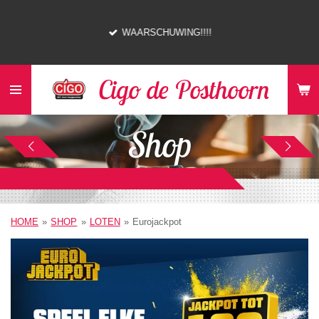
Ga
direct
WAARSCHUWING!!!!
naar
de
hoofdinhoud
Cigo de Posthoorn
Shop
HOME
»
SHOP
»
LOTEN
»
Eurojackpot