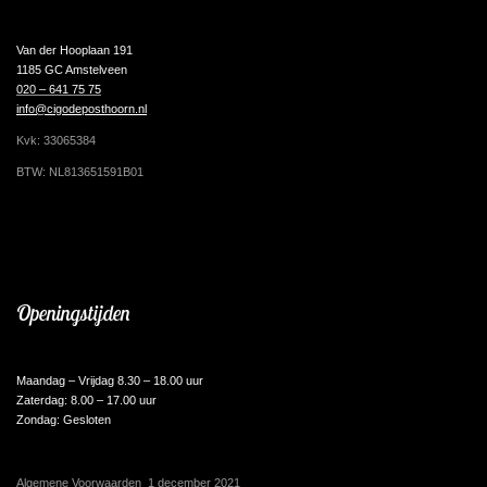
Van der Hooplaan 191
1185 GC Amstelveen
020 – 641 75 75
info@cigodeposthoorn.nl
Kvk: 33065384
BTW: NL813651591B01
Openingstijden
Maandag – Vrijdag 8.30 – 18.00 uur
Zaterdag: 8.00 – 17.00 uur
Zondag: Gesloten
Algemene Voorwaarden 1 december 2021