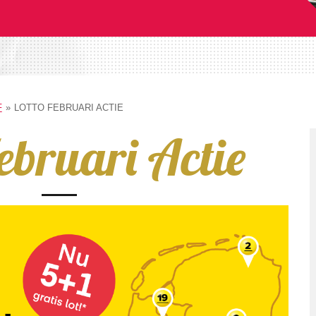
F
»
LOTTO FEBRUARI ACTIE
Februari Actie