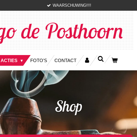
WAARSCHUWING!!!!
go de Posthoorn
 ACTIES
FOTO'S
CONTACT
Shop