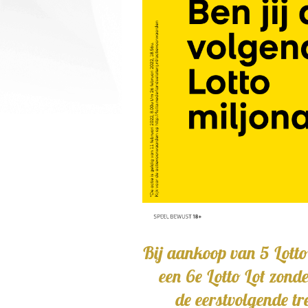
Bij aankoop van 5 Lo
een 6e Lotto Lot
de eerstvolg