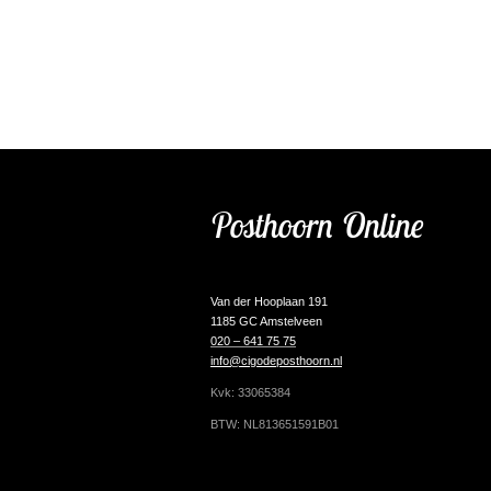
Posthoorn Online
Van der Hooplaan 191
1185 GC Amstelveen
020 – 641 75 75
info@cigodeposthoorn.nl
Kvk: 33065384
BTW: NL813651591B01