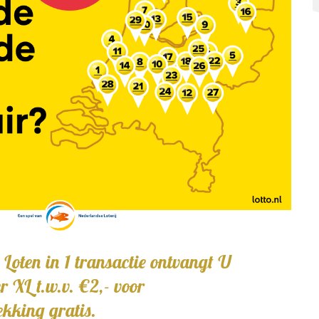
tto Loten in 1 transactie ontvangt U
 zonder XL t.w.v. €2,- voor
ende trekking gratis.