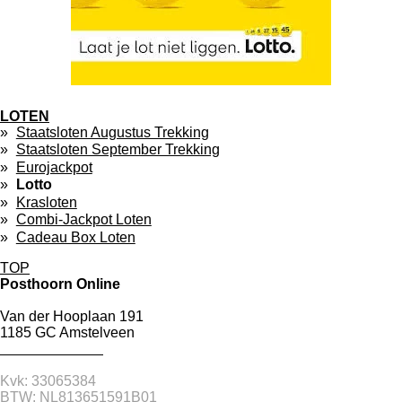
LOTEN
Staatsloten Augustus Trekking
Staatsloten September Trekking
Eurojackpot
Lotto
Krasloten
Combi-Jackpot Loten
Cadeau Box Loten
TOP
Posthoorn Online
Van der Hooplaan 191
1185 GC Amstelveen
020 – 641 75 75
info@cigodeposthoorn.nl
Kvk: 33065384
BTW: NL813651591B01