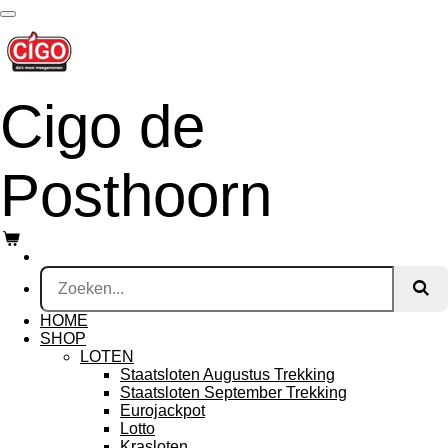
Ga
direct
naar
de
hoofdinhoud
Cigo de
Posthoorn
HOME
SHOP
LOTEN
Staatsloten Augustus Trekking
Staatsloten September Trekking
Eurojackpot
Lotto
Krasloten