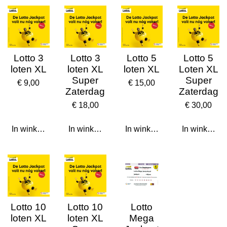
y
e
e
r
f
u
Lotto 3
Lotto 3
Lotto 5
Lotto 5
l
loten XL
loten XL
loten XL
Loten XL
l
Super
Super
€ 9,00
€ 15,00
Zaterdag
Zaterdag
s
c
€ 18,00
€ 30,00
r
In winkelwagen
In winkelwagen
In winkelwagen
In winkelwa
e
e
n
Lotto 10
Lotto 10
Lotto
loten XL
loten XL
Mega