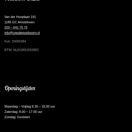
Van der Hooplaan 191
1185 GC Amstelveen
020 – 641 75 75
info@cigodeposthoorn.nl
Kvk: 33065384
BTW: NL813651591B01
Openingstijden
Maandag – Vrijdag 8.30 – 18.00 uur
Zaterdag: 8.00 – 17.00 uur
Zondag: Gesloten