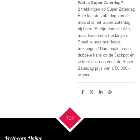
Wat is Super Zaterdag?
2 trekkingen op Super Zaterdag
Elke laatste zaterdag van de
maand is het Super Zaterdag
bij Lotto. Er zijn dan niet één,
maar twee Lotto trekkingen.
Speel je mee met beide
trekkingen? Dan maak je een
dubbele kans op de Jackpot én
je kunt ook nog eens de Super
Zaterdag prijs van € 50.000,-
winnen.
D
D
S
D
e
e
h
e
l
e
a
l
e
l
r
e
n
e
n
TOP
Posthoorn Online