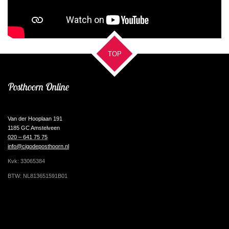
TOP
Posthoorn Online
Van der Hooplaan 191
1185 GC Amstelveen
020 – 641 75 75
info@cigodeposthoorn.nl
Kvk: 33065384
BTW: NL813651591B01