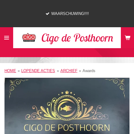
Ga
direct
WAARSCHUWING!!!!
naar
de
hoofdinhoud
Cigo de Posthoorn
HOME
»
LOPENDE ACTIES
»
ARCHIEF
»
Awards