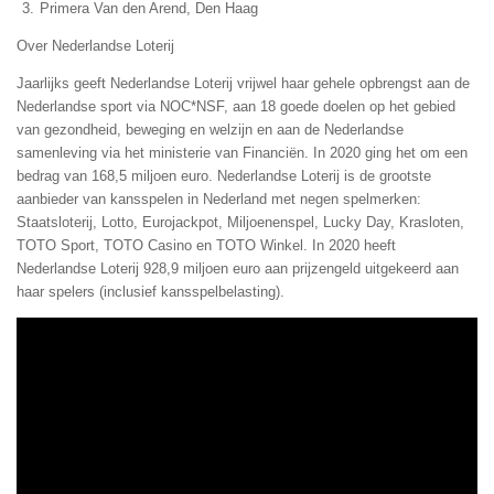
Primera Van den Arend, Den Haag
Over Nederlandse Loterij
Jaarlijks geeft Nederlandse Loterij vrijwel haar gehele opbrengst aan de
Nederlandse sport via NOC*NSF, aan 18 goede doelen op het gebied
van gezondheid, beweging en welzijn en aan de Nederlandse
samenleving via het ministerie van Financiën. In 2020 ging het om een
bedrag van 168,5 miljoen euro. Nederlandse Loterij is de grootste
aanbieder van kansspelen in Nederland met negen spelmerken:
Staatsloterij, Lotto, Eurojackpot, Miljoenenspel, Lucky Day, Krasloten,
TOTO Sport, TOTO Casino en TOTO Winkel. In 2020 heeft
Nederlandse Loterij 928,9 miljoen euro aan prijzengeld uitgekeerd aan
haar spelers (inclusief kansspelbelasting).