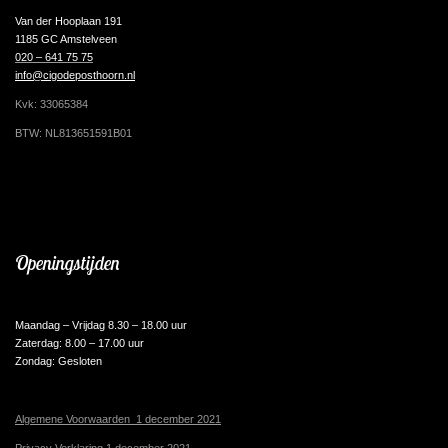
Van der Hooplaan 191
1185 GC Amstelveen
020 – 641 75 75
info@cigodeposthoorn.nl
Kvk: 33065384
BTW: NL813651591B01
Openingstijden
Maandag – Vrijdag 8.30 – 18.00 uur
Zaterdag: 8.00 – 17.00 uur
Zondag: Gesloten
Algemene Voorwaarden 1 december 2021
Privacy Verklaring 1 december 2021