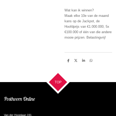
Wat kan ik winnen?
Maak elke 10e van de maand
kans op de Jackpot, de
Hoofdprijs van €1.000.000, 5x
€100.000 of één van die andere
mooie prijzen. Belastingvrij!
D
D
S
D
e
e
h
e
l
e
a
l
e
l
r
e
n
e
n
TOP
Posthoorn Online
Van der Hooplaan 191