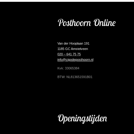
Posthoorn Online
Van der Hooplaan 191
1185 GC Amstelveen
020 – 641 75 75
info@cigodeposthoorn.nl
Kvk: 33065384
BTW: NL813651591B01
Openingstijden