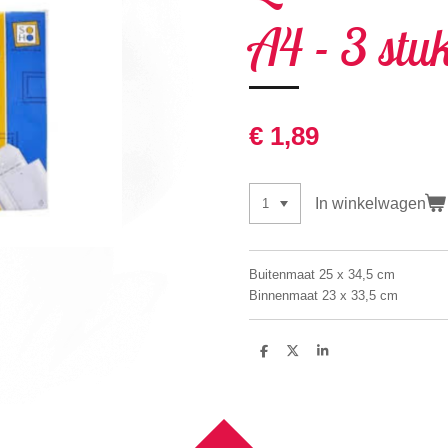
A4 - 3 stu
€ 1,89
In winkelwagen
Buitenmaat 25 x 34,5 cm
Binnenmaat 23 x 33,5 cm
D
D
S
e
e
h
l
e
a
e
l
r
n
e