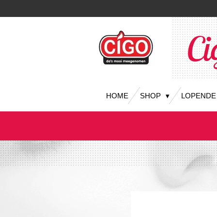
Ga
direct
naar
Ci
de
hoofdinhoud
HOME
SHOP
LOPENDE