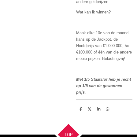
andere geldprijzen.
Wat kan ik winnen?
Maak elke 10e van de maand
kans op de Jackpot, de
Hoofdprijs van €1.000.000, 5x
€100.000 of één van die andere
mooie prijzen. Belastingvrij!
Met 1/5 Staatslot heb je recht
op 1/5 van de gewonnen
prijs.
D
D
S
D
e
e
h
e
l
e
a
l
e
l
r
e
n
e
n
TOP