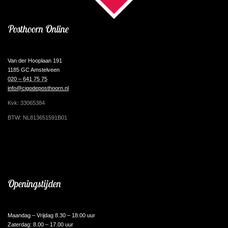
Posthoorn Online
Van der Hooplaan 191
1185 GC Amstelveen
020 – 641 75 75
info@cigodeposthoorn.nl
Kvk: 33065384
BTW: NL813651591B01
Openingstijden
Maandag – Vrijdag 8.30 – 18.00 uur
Zaterdag: 8.00 – 17.00 uur