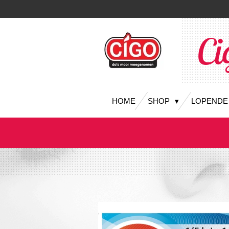
Ga
direct
naar
Ci
de
hoofdinhoud
HOME
SHOP
LOPENDE