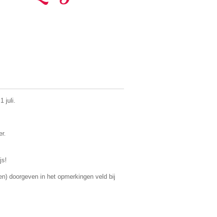
 juli.
er.
js!
(en) doorgeven in het opmerkingen veld bij