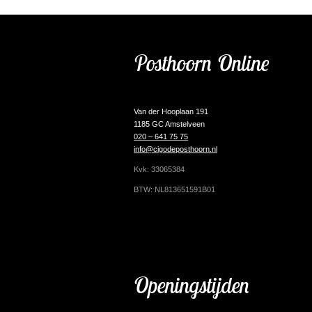
Posthoorn Online
Van der Hooplaan 191
1185 GC Amstelveen
020 – 641 75 75
info@cigodeposthoorn.nl
Kvk: 33065384
BTW: NL813651591B01
Openingstijden