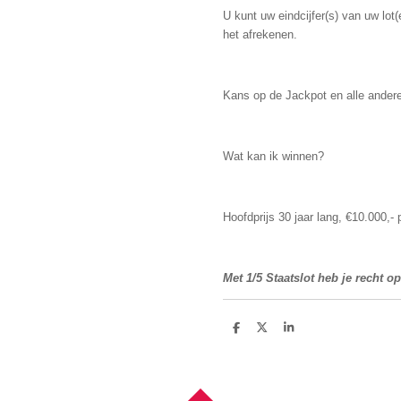
U kunt uw eindcijfer(s) van uw lot
het afrekenen.
Kans op de Jackpot en alle andere
Wat kan ik winnen?
Hoofdprijs 30 jaar lang, €10.000,-
Met 1/5 Staatslot heb je recht o
D
D
S
e
e
h
l
e
a
e
l
r
n
e