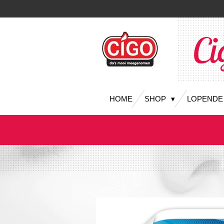
Ga
direct
naar
Ci
de
hoofdinhoud
HOME
SHOP
LOPENDE