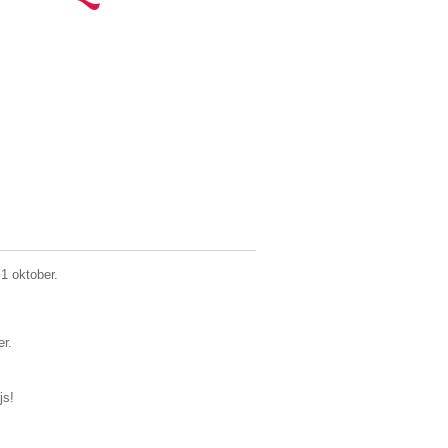
 1 oktober.
er.
js!